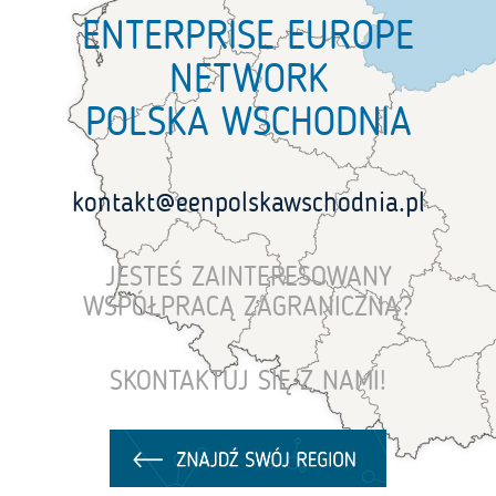
ENTERPRISE EUROPE
NETWORK
POLSKA WSCHODNIA
kontakt@eenpolskawschodnia.pl
JESTEŚ ZAINTERESOWANY
WSPÓŁPRACĄ ZAGRANICZNĄ?
SKONTAKTUJ SIĘ Z NAMI!