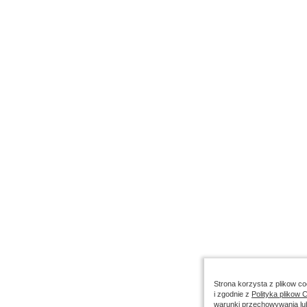
Strona korzysta z plikow coo
i zgodnie z
Polityka plikow 
warunki przechowywania lu