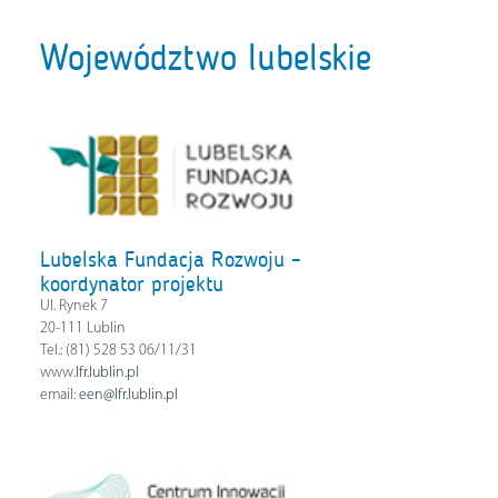
Województwo lubelskie
Lubelska Fundacja Rozwoju –
koordynator projektu
Ul. Rynek 7
20-111 Lublin
Tel.: (81) 528 53 06/11/31
www.
lfr.lublin.pl
email:
een@lfr.lublin.pl