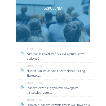
SZKOLENIA
11/06 2026
Webinar: Jak wydłużać cykl życia produktów i
budować …
08/06 2026
Eksport Lublin: Kierunek Azerbejdżan. Dialog
Biznesow…
26/05 2026
„Zabezpieczenie ryzyka walutowego w
transakcjach zagr…
10/04 2026
Szkolenie: Zabezpieczanie ryzyka walutowego w