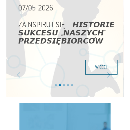
07/05 2026
ZAINSPIRUJ SIĘ – 𝙃𝙄𝙎𝙏𝙊𝙍𝙄𝙀
𝙎𝙐𝙆𝘾𝙀𝙎𝙐 „𝙉𝘼𝙎𝙕𝙔𝘾𝙃”
𝙋𝙍𝙕𝙀𝘿𝙎𝙄𝙀̨𝘽𝙄𝙊𝙍𝘾𝙊́𝙒
WIĘCEJ