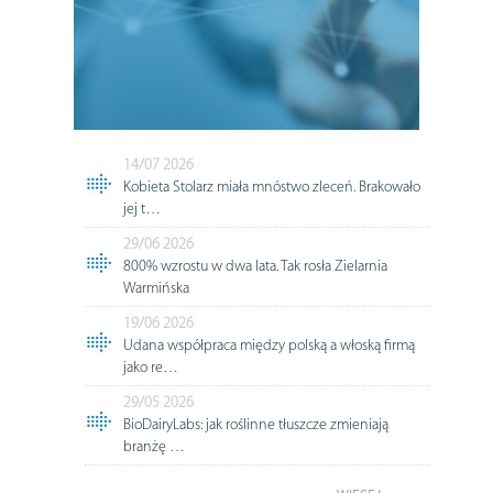
14/07 2026
Kobieta Stolarz miała mnóstwo zleceń. Brakowało
jej t…
29/06 2026
800% wzrostu w dwa lata. Tak rosła Zielarnia
Warmińska
19/06 2026
Udana współpraca między polską a włoską firmą
jako re…
29/05 2026
BioDairyLabs: jak roślinne tłuszcze zmieniają
branżę …