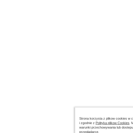
Strona korzysta z plikow cookies w ce
i zgodnie z
Polityka plikow Cookies
. 
warunki przechowywania lub dostepu
przegladarce.