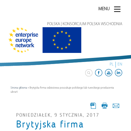
MENU
POLSKA | KONSORCJUM POLSKA WSCHODNIA
PL
EN
Strona główna
»
Brytyjska firma odzieżowa poszukuje polskiego lub tureckiego producenta
ubrań
PONIEDZIAŁEK, 9 STYCZNIA, 2017
Brytyjska firma