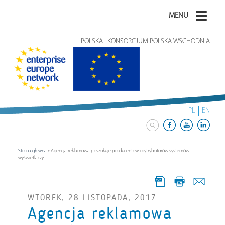
MENU
POLSKA | KONSORCJUM POLSKA WSCHODNIA
PL
EN
Strona główna
»
Agencja reklamowa poszukuje producentów i dytrybutorów systemów
wyświetlaczy
WTOREK, 28 LISTOPADA, 2017
Agencja reklamowa