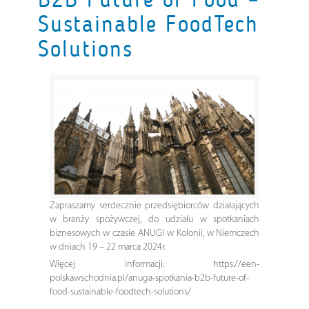
Sustainable FoodTech
Solutions
Zapraszamy serdecznie przedsiębiorców działających
w branży spożywczej, do udziału w spotkaniach
biznesowych w czasie ANUGI w Kolonii, w Niemczech
w dniach 19 – 22 marca 2024r.
Więcej informacji: https://een-
polskawschodnia.pl/anuga-spotkania-b2b-future-of-
food-sustainable-foodtech-solutions/