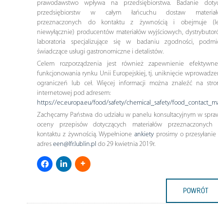
prawodawstwo wpływa na przedsiębiorstwa. Badanie doty
przedsiębiorstw w całym łańcuchu dostaw materiał
przeznaczonych do kontaktu z żywnością i obejmuje (l
niewyłącznie) producentów materiałów wyjściowych, dystrybutor
laboratoria specjalizujące się w badaniu zgodności, podmi
świadczące usługi gastronomiczne i detalistów.
Celem rozporządzenia jest również zapewnienie efektywn
funkcjonowania rynku Unii Europejskiej, tj. uniknięcie wprowadze
ograniczeń lub ceł. Więcej informacji można znaleźć na stro
internetowej pod adresem:
https://ec.europa.eu/food/safety/chemical_safety/food_contact_m
Zachęcamy Państwa do udziału w panelu konsultacyjnym w spra
oceny przepisów dotyczących materiałów przeznaczonych
kontaktu z żywnością. Wypełnione
ankiety
prosimy o przesyłanie
adres
een@lfr.lublin.pl
do 29 kwietnia 2019r.
POWRÓT