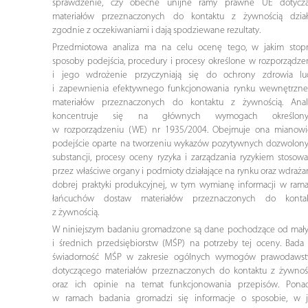
sprawdzenie, czy obecne unijne ramy prawne UE dotycz
materiałów przeznaczonych do kontaktu z żywnością dział
zgodnie z oczekiwaniami i dają spodziewane rezultaty.
Przedmiotowa analiza ma na celu ocenę tego, w jakim stop
sposoby podejścia, procedury i procesy określone w rozporządze
i jego wdrożenie przyczyniają się do ochrony zdrowia lu
i zapewnienia efektywnego funkcjonowania rynku wewnętrzn
materiałów przeznaczonych do kontaktu z żywnością. Anal
koncentruje się na głównych wymogach określony
w rozporządzeniu (WE) nr 1935/2004. Obejmuje ona mianowi
podejście oparte na tworzeniu wykazów pozytywnych dozwolon
substancji, procesy oceny ryzyka i zarządzania ryzykiem stosow
przez właściwe organy i podmioty działające na rynku oraz wdraża
dobrej praktyki produkcyjnej, w tym wymianę informacji w ram
łańcuchów dostaw materiałów przeznaczonych do konta
z żywnością.
W niniejszym badaniu gromadzone są dane pochodzące od mał
i średnich przedsiębiorstw (MŚP) na potrzeby tej oceny. Bada 
świadomość MŚP w zakresie ogólnych wymogów prawodaws
dotyczącego materiałów przeznaczonych do kontaktu z żywnoś
oraz ich opinie na temat funkcjonowania przepisów. Pona
w ramach badania gromadzi się informacje o sposobie, w j