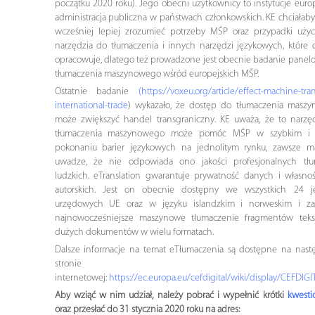
początku 2020 roku). Jego obecni użytkownicy to instytucje europ
administracja publiczna w państwach członkowskich. KE chciałab
wcześniej lepiej zrozumieć potrzeby MŚP oraz przypadki użyc
narzędzia do tłumaczenia i innych narzędzi językowych, które 
opracowuje, dlatego też prowadzone jest obecnie badanie panelo
tłumaczenia maszynowego wśród europejskich MŚP.
Ostatnie badanie
(
https://voxeu.org/article/effect-machine-tran
international-trade
) wykazało, że dostęp do tłumaczenia masz
może zwiększyć handel transgraniczny. KE uważa, że to narzę
tłumaczenia maszynowego może pomóc MŚP w szybkim i 
pokonaniu barier językowych na jednolitym rynku, zawsze m
uwadze, że nie odpowiada ono jakości profesjonalnych tł
ludzkich. eTranslation gwarantuje prywatność danych i własno
autorskich. Jest on obecnie dostępny we wszystkich 24 j
urzędowych UE oraz w języku islandzkim i norweskim i z
najnowocześniejsze maszynowe tłumaczenie fragmentów teks
dużych dokumentów w wielu formatach.
Dalsze informacje na temat eTłumaczenia są dostępne na nastę
stronie
internetowej:
https://ec.europa.eu/cefdigital/wiki/display/CEFDIGI
Aby wziąć w nim udział, należy pobrać i wypełnić krótki
kwesti
oraz przesłać do 31 stycznia 2020 roku na adres: