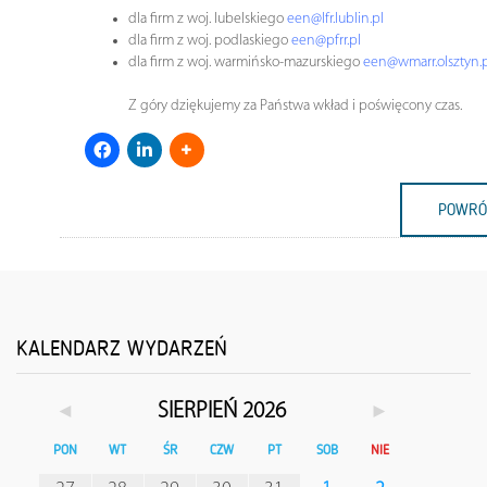
dla firm z woj. lubelskiego
een@lfr.lublin.pl
dla firm z woj. podlaskiego
een@pfrr.pl
dla firm z woj. warmińsko-mazurskiego
een@wmarr.olsztyn.p
Z góry dziękujemy za Państwa wkład i poświęcony czas.
POWRÓ
KALENDARZ WYDARZEŃ
◄
►
SIERPIEŃ 2026
PON
WT
ŚR
CZW
PT
SOB
NIE