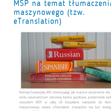
MŚP na temat tłumaczeni
maszynowego (tzw.
eTranslation)
Komisja Europejska (KE) dostrzegając jak znaczne utrudnienie dl
rynku wewnętrznym stanowią bariery językowe, postanowiła zao
wszystkim MŚP w całej UE bezpłatne narzędzie do tłuma
maszynowego zwane eTranslation (narzędzie ma być dost