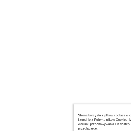
Strona korzysta z plikow cookies w ce
i zgodnie z
Polityka plikow Cookies
. 
warunki przechowywania lub dostepu
przegladarce.