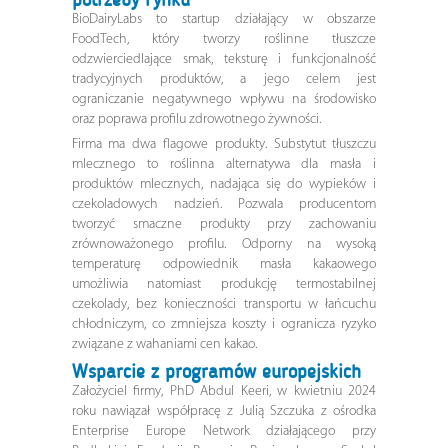
BioDairyLabs to startup działający w obszarze
FoodTech, który tworzy roślinne tłuszcze
odzwierciedlające smak, teksturę i funkcjonalność
tradycyjnych produktów, a jego celem jest
ograniczanie negatywnego wpływu na środowisko
oraz poprawa profilu zdrowotnego żywności.
Firma ma dwa flagowe produkty. Substytut tłuszczu
mlecznego to roślinna alternatywa dla masła i
produktów mlecznych, nadająca się do wypieków i
czekoladowych nadzień. Pozwala producentom
tworzyć smaczne produkty przy zachowaniu
zrównoważonego profilu. Odporny na wysoką
temperaturę odpowiednik masła kakaowego
umożliwia natomiast produkcję termostabilnej
czekolady, bez konieczności transportu w łańcuchu
chłodniczym, co zmniejsza koszty i ogranicza ryzyko
związane z wahaniami cen kakao.
Wsparcie z programów europejskich
Założyciel firmy, PhD Abdul Keeri, w kwietniu 2024
roku nawiązał współpracę z Julią Szczuka z ośrodka
Enterprise Europe Network działającego przy