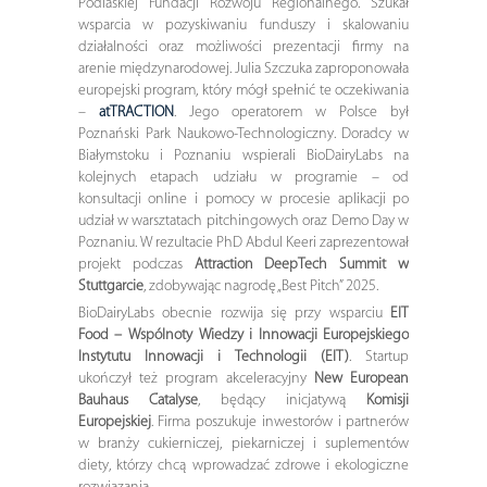
Podlaskiej Fundacji Rozwoju Regionalnego. Szukał
wsparcia w pozyskiwaniu funduszy i skalowaniu
działalności oraz możliwości prezentacji firmy na
arenie międzynarodowej. Julia Szczuka zaproponowała
europejski program, który mógł spełnić te oczekiwania
–
atTRACTION
. Jego operatorem w Polsce był
Poznański Park Naukowo-Technologiczny. Doradcy w
Białymstoku i Poznaniu wspierali BioDairyLabs na
kolejnych etapach udziału w programie – od
konsultacji online i pomocy w procesie aplikacji po
udział w warsztatach pitchingowych oraz Demo Day w
Poznaniu. W rezultacie PhD Abdul Keeri zaprezentował
projekt podczas
Attraction DeepTech Summit w
Stuttgarcie
, zdobywając nagrodę „Best Pitch” 2025.
BioDairyLabs obecnie rozwija się przy wsparciu
EIT
Food – Wspólnoty Wiedzy i Innowacji Europejskiego
Instytutu Innowacji i Technologii (EIT)
. Startup
ukończył też program akceleracyjny
New European
Bauhaus Catalyse
, będący inicjatywą
Komisji
Europejskiej
. Firma poszukuje inwestorów i partnerów
w branży cukierniczej, piekarniczej i suplementów
diety, którzy chcą wprowadzać zdrowe i ekologiczne