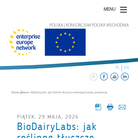
MENU
POLSKA | KONSORCJUM POLSKA WSCHODNIA
PL
EN
Strona główna
»
BioDairyLabs: jak roślinne tłuszcze zmieniają branżę spożywczą
PIĄTEK, 29 MAJA, 2026
BioDairyLabs: jak
roślinne tłuszcze