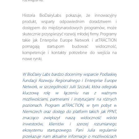
rozwiązania.
Historia BioDairyLabs pokazuje, że innowacyjny
produkt, wsparty odpowiednim doradztwem i
dostępem do międzynarodowych programów, może
skutecznie przyspieszyć rozwój młodej firmy. Programy
takie jak Enterprise Europe Network i atTRACTION
pomagają startupom budować widoczność,
kompetencje i kontakty potrzebne do wejścia na
nowe rynki.
W BioDairy Labs bardzo docenimy wsparcie Podlaskiej
Fundacji Rozwoju Regionalnego i Enterprise Europe
Network, w szczególności Julii Szczuki, która odegrała
kluczową rolę w łączeniu nas z ważnymi
możliwościami, partnerami i instytucjami na różnych
poziomach. Program atTRACTION, w tym pobyt w
Niemczech oraz dostęp do platform takich jak PPNT,
znacząco zwiększył naszą widoczność wśród
inwestorów, klientów i szerzej rozumianego
ekosystemu startupowego. Pani Julia regularnie
przekazuje nam aktualne informacje o możliwościach