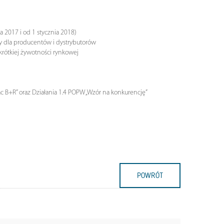
2017 i od 1 stycznia 2018)
 dla producentów i dystrybutorów
rótkiej żywotności rynkowej
c B+R” oraz Działania 1.4 POPW „Wzór na konkurencję”
POWRÓT