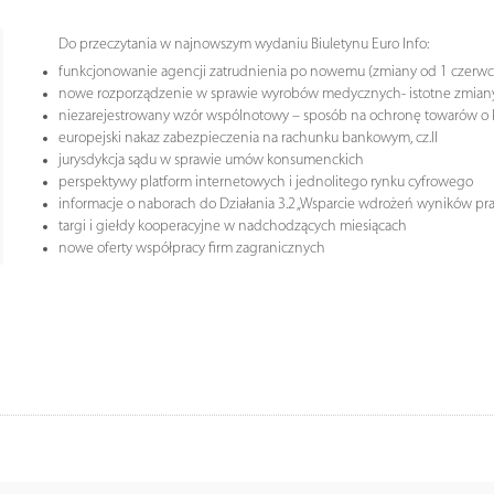
Do przeczytania w najnowszym wydaniu Biuletynu Euro Info:
funkcjonowanie agencji zatrudnienia po nowemu (zmiany od 1 czerwca 
nowe rozporządzenie w sprawie wyrobów medycznych- istotne zmiany
niezarejestrowany wzór wspólnotowy – sposób na ochronę towarów o k
europejski nakaz zabezpieczenia na rachunku bankowym, cz.II
jurysdykcja sądu w sprawie umów konsumenckich
perspektywy platform internetowych i jednolitego rynku cyfrowego
informacje o naborach do Działania 3.2 „Wsparcie wdrożeń wyników pra
targi i giełdy kooperacyjne w nadchodzących miesiącach
nowe oferty współpracy firm zagranicznych