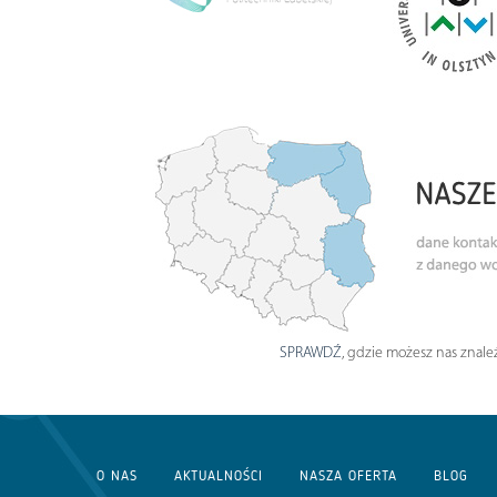
SPRAWDŹ
, gdzie możesz nas znaleź
O NAS
AKTUALNOŚCI
NASZA OFERTA
BLOG