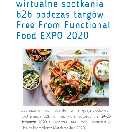
wirtualne spotkania
b2b podczas targów
Free From Functional
Food EXPO 2020
Zapraszamy do udziału w międzynarodowych
spotkaniach b2b online, które odbędą się
24-26
listopada 2020 r
., podczas Free From Functional &
Health Ingredients Matchmaking 2020.