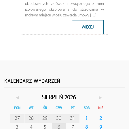
obudowanych żarówek i związanego z nimi
izolowanego okablowania do stosowania w
mokrym miejscu w celu zawarcia umowy […]
WIĘCEJ
KALENDARZ WYDARZEŃ
◄
►
SIERPIEŃ 2026
PON
WT
ŚR
CZW
PT
SOB
NIE
27
28
29
30
31
1
2
3
4
5
6
7
8
9