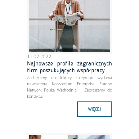
11.02.2022
Najnowsze profile zagranicznych
firm poszukujących współpracy
Zachęcamy do lektury kolejnego wydania
newslettera Konsorcjum Enterprise Europe
Network Polska Wschodnia. Zapraszamy do
kontaktu.
WIĘCEJ