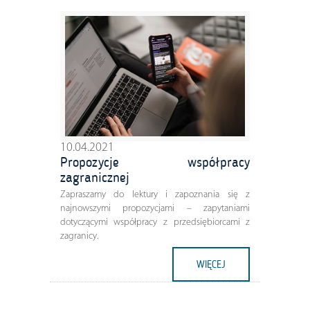
10.04.2021
Propozycje współpracy
zagranicznej
Zapraszamy do lektury i zapoznania się z
najnowszymi propozycjami – zapytaniami
dotyczącymi współpracy z przedsiębiorcami z
zagranicy.
WIĘCEJ