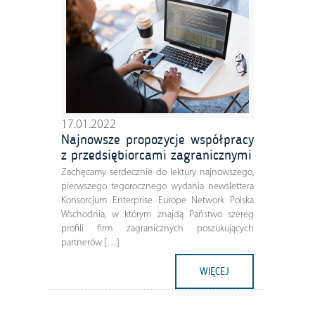
17.01.2022
Najnowsze propozycje współpracy
z przedsiębiorcami zagranicznymi
Zachęcamy serdecznie do lektury najnowszego,
pierwszego tegorocznego wydania newslettera
Konsorcjum Enterprise Europe Network Polska
Wschodnia, w którym znajdą Państwo szereg
profili firm zagranicznych poszukujących
partnerów […]
WIĘCEJ