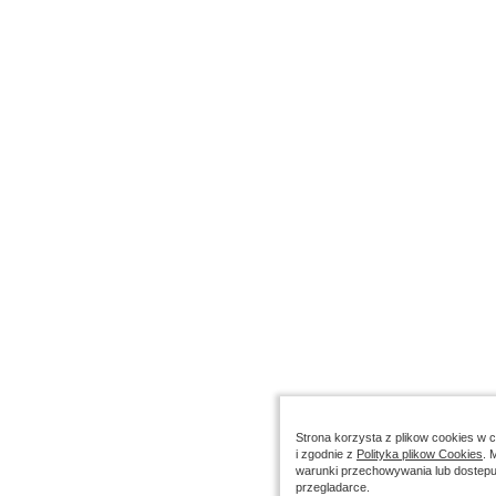
Strona korzysta z plikow cookies w ce
i zgodnie z
Polityka plikow Cookies
. 
warunki przechowywania lub dostepu
przegladarce.