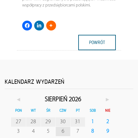
współpracy z przedsiębiorcami polskimi.
POWRÓT
KALENDARZ WYDARZEŃ
◄
►
SIERPIEŃ 2026
PON
WT
ŚR
CZW
PT
SOB
NIE
27
28
29
30
31
1
2
3
4
5
6
7
8
9