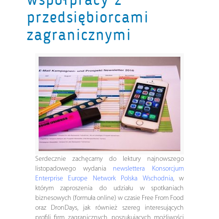
przedsiębiorcami
zagranicznymi
Serdecznie zachęcamy do lektury najnowszego
listopadowego wydania
newslettera Konsorcjum
Enterprise Europe Network Polska Wschodnia
, w
którym zaproszenia do udziału w spotkaniach
biznesowych (formuła online) w czasie Free From Food
oraz DronDays, jak również szereg interesujących
profili firm zagranicznych, poszukujących możliwości