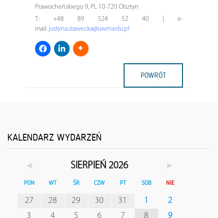
Prawocheńskiego 9, PL 10-720 Olsztyn
T: +48 89 524 52 40 | e-
mail:
justyna.stawecka@uwm.edu.pl
POWRÓT
KALENDARZ WYDARZEŃ
◄
►
SIERPIEŃ 2026
PON
WT
ŚR
CZW
PT
SOB
NIE
27
28
29
30
31
1
2
3
4
5
6
7
8
9