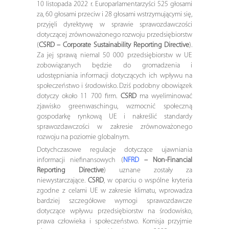
10 listopada 2022 r. Europarlamentarzyści 525 głosami
za, 60 głosami przeciw i 28 głosami wstrzymującymi się,
przyjęli dyrektywę w sprawie sprawozdawczości
dotyczącej zrównoważonego rozwoju przedsiębiorstw
(
CSRD – Corporate Sustainability Reporting Directive
).
Za jej sprawą niemal 50 000 przedsiębiorstw w UE
zobowiązanych będzie do gromadzenia i
udostępniania informacji dotyczących ich wpływu na
społeczeństwo i środowisko. Dziś podobny obowiązek
dotyczy około 11 700 firm.
CSRD
ma wyeliminować
zjawisko greenwaschingu, wzmocnić społeczną
gospodarkę rynkową UE i nakreślić standardy
sprawozdawczości w zakresie zrównoważonego
rozwoju na poziomie globalnym.
Dotychczasowe regulacje dotyczące ujawniania
informacji niefinansowych (
NFRD
– Non-Financial
Reporting Directive
) uznane zostały za
niewystarczające.
CSRD
, w oparciu o wspólne kryteria
zgodne z celami UE w zakresie klimatu, wprowadza
bardziej szczegółowe wymogi sprawozdawcze
dotyczące wpływu przedsiębiorstw na środowisko,
prawa człowieka i społeczeństwo. Komisja przyjmie