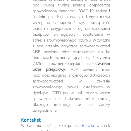
pod uwagę trudną sytuację gospodarczą
spowodowaną pandemią COVID-19, małym i
średnim przedsiębiorstwom, o których mowa
wyżej, należy zapewnić wystarczającą ilość
czasu na przygotowanie się do stosowania
przepisów wymagających raportowania w
zakresie zrównoważonego rozwoju. W związku
z tym przepisy dotyczące sprawozdawczości
MŚP powinny mieć zastosowanie do lat
obrotowych rozpoczynających się 1 stycznia
2026 r. lub później. Po tej dacie, przez
dwuletni
okres przejściowy
, MŚP powinny mieć
możliwość rezygnacji z wymogów dotyczących
sprawozdawczości w zakresie
zrównoważonego rozwoju określonych w
dyrektywie CSRD, pod warunkiem że w swoim
sprawozdaniu z działalności krótko określą,
dlaczego informacje te nie zostały
uwzględnione.
Kontekst
W kwietniu 2021 r. Komisja
przedstawiła
wniosek