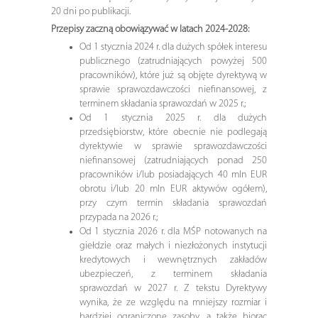
20 dni po publikacji.
Przepisy zaczną obowiązywać w latach 2024-2028:
Od 1 stycznia 2024 r. dla dużych spółek interesu
publicznego (zatrudniających powyżej 500
pracowników), które już są objęte dyrektywą w
sprawie sprawozdawczości niefinansowej, z
terminem składania sprawozdań w 2025 r.;
Od 1 stycznia 2025 r. dla dużych
przedsiębiorstw, które obecnie nie podlegają
dyrektywie w sprawie sprawozdawczości
niefinansowej (zatrudniających ponad 250
pracowników i/lub posiadających 40 mln EUR
obrotu i/lub 20 mln EUR aktywów ogółem),
przy czym termin składania sprawozdań
przypada na 2026 r.;
Od 1 stycznia 2026 r. dla MŚP notowanych na
giełdzie oraz małych i niezłożonych instytucji
kredytowych i wewnętrznych zakładów
ubezpieczeń, z terminem składania
sprawozdań w 2027 r. Z tekstu Dyrektywy
wynika, że ze względu na mniejszy rozmiar i
bardziej ograniczone zasoby, a także biorąc