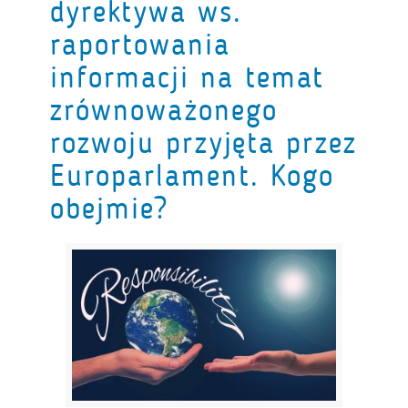
dyrektywa ws.
raportowania
informacji na temat
zrównoważonego
rozwoju przyjęta przez
Europarlament. Kogo
obejmie?