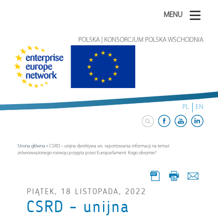
MENU
POLSKA | KONSORCJUM POLSKA WSCHODNIA
PL
EN
Strona główna
»
CSRD – unijna dyrektywa ws. raportowania informacji na temat
zrównoważonego rozwoju przyjęta przez Europarlament. Kogo obejmie?
PIĄTEK, 18 LISTOPADA, 2022
CSRD – unijna