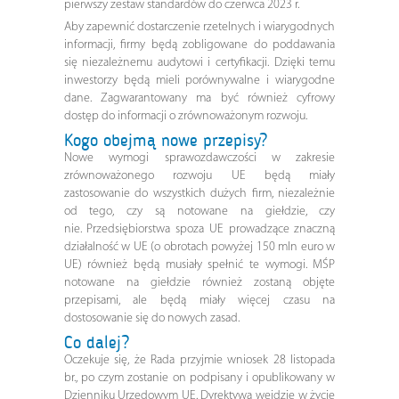
pierwszy zestaw standardów do czerwca 2023 r.
Aby zapewnić dostarczenie rzetelnych i wiarygodnych
informacji, firmy będą zobligowane do poddawania
się niezależnemu audytowi i certyfikacji. Dzięki temu
inwestorzy będą mieli porównywalne i wiarygodne
dane. Zagwarantowany ma być również cyfrowy
dostęp do informacji o zrównoważonym rozwoju.
Kogo obejmą nowe przepisy?
Nowe wymogi sprawozdawczości w zakresie
zrównoważonego rozwoju UE będą miały
zastosowanie do wszystkich dużych firm, niezależnie
od tego, czy są notowane na giełdzie, czy
nie. Przedsiębiorstwa spoza UE prowadzące znaczną
działalność w UE (o obrotach powyżej 150 mln euro w
UE) również będą musiały spełnić te wymogi. MŚP
notowane na giełdzie również zostaną objęte
przepisami, ale będą miały więcej czasu na
dostosowanie się do nowych zasad.
Co dalej?
Oczekuje się, że Rada przyjmie wniosek 28 listopada
br., po czym zostanie on podpisany i opublikowany w
Dzienniku Urzędowym UE. Dyrektywa wejdzie w życie