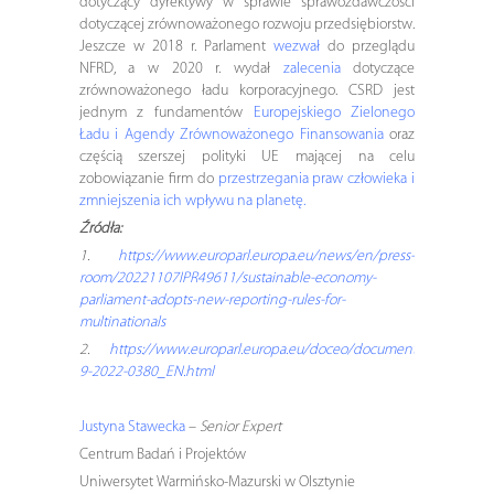
dotyczący dyrektywy w sprawie sprawozdawczości
dotyczącej zrównoważonego rozwoju przedsiębiorstw.
Jeszcze w 2018 r. Parlament
wezwał
do przeglądu
NFRD, a w 2020 r. wydał
zalecenia
dotyczące
zrównoważonego ładu korporacyjnego. CSRD jest
jednym z fundamentów
Europejskiego Zielonego
Ładu
i
Agendy Zrównoważonego Finansowania
oraz
częścią szerszej polityki UE mającej na celu
zobowiązanie firm do
przestrzegania praw człowieka i
zmniejszenia ich wpływu na planetę.
Źródła:
1.
https://www.europarl.europa.eu/news/en/press-
room/20221107IPR49611/sustainable-economy-
parliament-adopts-new-reporting-rules-for-
multinationals
2.
https://www.europarl.europa.eu/doceo/document/TA-
9-2022-0380_EN.html
Justyna Stawecka
–
Senior Expert
Centrum Badań i Projektów
Uniwersytet Warmińsko-Mazurski w Olsztynie