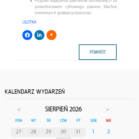
Program kojarzenia partnerów biznesowych za
pośrednictwem cyfrowego planera Macfrut
(minimum 4 spotkania dziennie).
ULOTKA
POWRÓT
KALENDARZ WYDARZEŃ
◄
►
SIERPIEŃ 2026
PON
WT
ŚR
CZW
PT
SOB
NIE
27
28
29
30
31
1
2