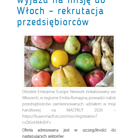
Włoch – rekrutacja
przedsiębiorców
Ośrodek Enterprise Europe Network zlokalizowany we
Włoszech, w regionie Emilia-Romagna, prowadzi nabór
przedsiębiorców zainteresowanych udziałem w misji
handlowej na MACFRUT 2026 –
https://buyer.macfrut.com/mvc/registration?
i=OtSnH64s9JY=
Oferta adresowana jest w szczególności do
następujących sektorów: