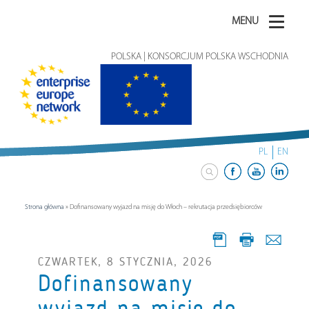
MENU
POLSKA | KONSORCJUM POLSKA WSCHODNIA
PL
EN
Strona główna
»
Dofinansowany wyjazd na misję do Włoch – rekrutacja przedsiębiorców
CZWARTEK, 8 STYCZNIA, 2026
Dofinansowany
wyjazd na misję do