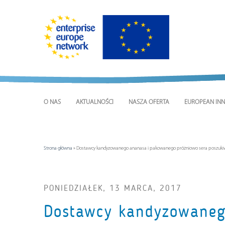
O NAS
AKTUALNOŚCI
NASZA OFERTA
EUROPEAN INN
Strona główna
»
Dostawcy kandyzowanego ananasa i pakowanego próżniowo sera poszuki
PONIEDZIAŁEK, 13 MARCA, 2017
Dostawcy kandyzowaneg