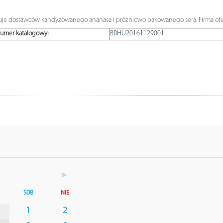
ukuje dostawców kandyzowanego ananasa i próżniowo pakowanego sera. Firma of
umer katalogowy:
BRHU20161129001
►
SOB
NIE
1
2