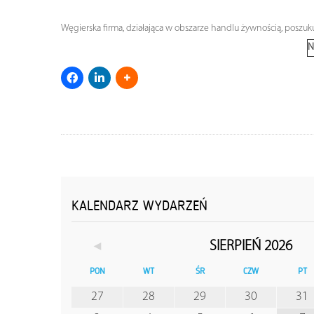
Węgierska firma, działająca w obszarze handlu żywnością, posz
N
KALENDARZ WYDARZEŃ
◄
SIERPIEŃ 2026
PON
WT
ŚR
CZW
PT
27
28
29
30
31