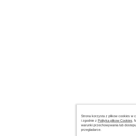
Strona korzysta z plikow cookies w ce
i zgodnie z
Polityka plikow Cookies
. 
warunki przechowywania lub dostepu
przegladarce.