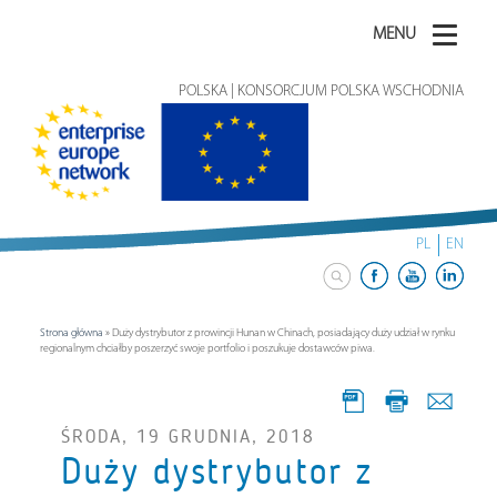
MENU
POLSKA | KONSORCJUM POLSKA WSCHODNIA
PL
EN
Strona główna
»
Duży dystrybutor z prowincji Hunan w Chinach, posiadający duży udział w rynku
regionalnym chciałby poszerzyć swoje portfolio i poszukuje dostawców piwa.
ŚRODA, 19 GRUDNIA, 2018
Duży dystrybutor z