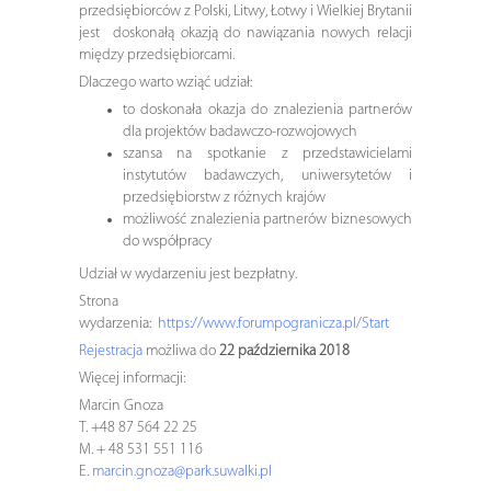
przedsiębiorców z Polski, Litwy, Łotwy i Wielkiej Brytanii
jest doskonałą okazją do nawiązania nowych relacji
między przedsiębiorcami.
Dlaczego warto wziąć udział:
to doskonała okazja do znalezienia partnerów
dla projektów badawczo-rozwojowych
szansa na spotkanie z przedstawicielami
instytutów badawczych, uniwersytetów i
przedsiębiorstw z różnych krajów
możliwość znalezienia partnerów biznesowych
do współpracy
Udział w wydarzeniu jest bezpłatny.
Strona
wydarzenia:
https://www.forumpogranicza.pl/Start
Rejestracja
możliwa do
22 października 2018
Więcej informacji:
Marcin Gnoza
T. +48 87 564 22 25
M. + 48 531 551 116
E.
marcin.gnoza@park.suwalki.pl