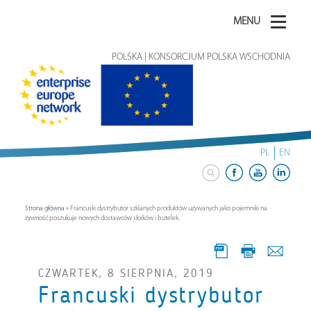
MENU
POLSKA | KONSORCJUM POLSKA WSCHODNIA
PL
EN
Strona główna
»
Francuski dystrybutor szklanych produktów używanych jako pojemniki na
żywność poszukuje nowych dostawców słoików i butelek.
CZWARTEK, 8 SIERPNIA, 2019
Francuski dystrybutor