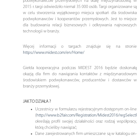
podwykonawców przemysłowych na skalę międzynarodową. W
2015 r. targi odwiedziło niemal 35 000 osób. Targi organizowane są
w celu stworzenia wyjątkowego miejsca spotkań dla środowiska
podwykonawców i kooperantów przemysłowych. Jest to miejsce
dla budowania relacji biznesowych i odkrywania najnowszych
technologii w branży.
Więcej informacji o targach znajduje się na stronie
https://www.midest.com/en/Home/
Giełda kooperacyjna podczas MIDEST 2016 będzie doskonałą
okazją dla firm do nawiązania kontaktów z międzynarodowym
środowiskiem podwykonawców, producentów i dostawców w
branży przemysłowej.
JAK TO DZIAŁA ?
Uczestnicy w formularzu rejestracyjnym dostępnym on-line
(
http://www.b2fair.com/Registration/Midest2016/regSelect
określają profil swojej działalności oraz rodzaj współpracy,
którą chcieliby nawiązać;
Dane zarejestrowanych firm umieszczane są w katalogu on-