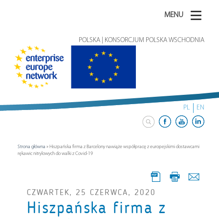
MENU
POLSKA | KONSORCJUM POLSKA WSCHODNIA
PL
EN
Strona główna
»
Hiszpańska firma z Barcelony nawiąże współpracę z europejskimi dostawcami
rękawic nitrylowych do walki z Covid-19
CZWARTEK, 25 CZERWCA, 2020
Hiszpańska firma z