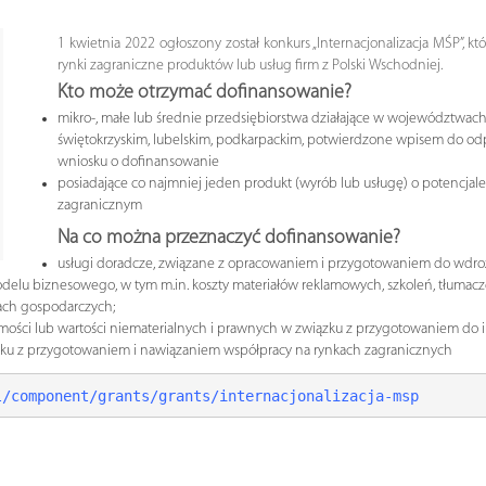
1 kwietnia 2022 ogłoszony został konkurs „Internacjonalizacja MŚP”,
rynki zagraniczne produktów lub usług firm z Polski Wschodniej.
Kto może otrzymać dofinansowanie?
mikro-, małe lub średnie przedsiębiorstwa działające w województwach
świętokrzyskim, lubelskim, podkarpackim, potwierdzone wpisem do od
wniosku o dofinansowanie
posiadające co najmniej jeden produkt (wyrób lub usługę) o potencjal
zagranicznym
Na co można przeznaczyć dofinansowanie?
usługi doradcze, związane z opracowaniem i przygotowaniem do wd
lu biznesowego, w tym m.in. koszty materiałów reklamowych, szkoleń, tłumacz
ach gospodarczych;
ości lub wartości niematerialnych i prawnych w związku z przygotowaniem do int
ązku z przygotowaniem i nawiązaniem współpracy na rynkach zagranicznych
l/component/grants/grants/internacjonalizacja-msp