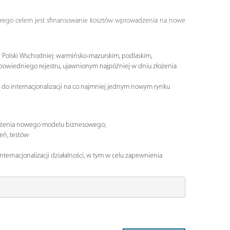
 którego celem jest sfinansowanie kosztów wprowadzenia na nowe
 Polski Wschodniej: warmińsko-mazurskim, podlaskim,
powiedniego rejestru, ujawnionym najpóźniej w dniu złożenia
e do internacjonalizacji na co najmniej jednym nowym rynku
rożenia nowego modelu biznesowego;
eń, testów
ernacjonalizacji działalności, w tym w celu zapewnienia