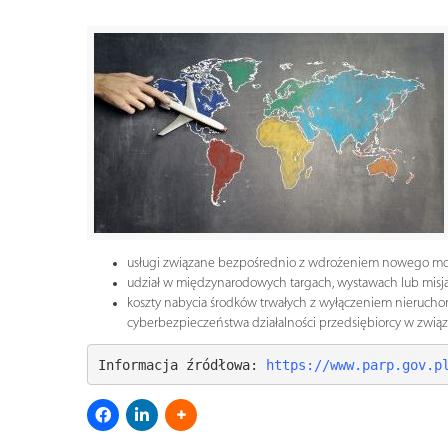
usługi związane bezpośrednio z wdrożeniem nowego mode
udział w międzynarodowych targach, wystawach lub misj
koszty nabycia środków trwałych z wyłączeniem nieruchom
cyberbezpieczeństwa działalności przedsiębiorcy w zwi
Informacja źródłowa:
 https://www.parp.gov.p