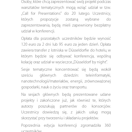
Osoby, które chcą zaprezentować swój projekt podczas
warsztatów tematycznych mogą wziąć udział w tzw.
„Call for Presentations” do 20 lutego. Uczestnicy,
których propozycje zostaną wybrane do
zaprezentowania, będą mieli zapewniony bezpłatny
udział w konferencji.
Opłata dla pozostałych uczestników będzie wynosić
120 euro za 2 dni lub 95 euro za jeden dzień. Opłata
zawiera transfer z lotniska w Düsseldorfie do hotelu, w
którym będzie się odbywać konferencja, wspólną
kolację oraz udział w wycieczce „Düsseldorf by night”.
Sesje tematyczne koncentrować się będą wokół
sześciu głównych dziedzin: teleinformatyki,
nanotechnologii/materiałów, energii, zrównoważonej
gospodarki, nauk o życiu oraz transportu.
Na sesjach głównych będą prezentowane udane
projekty i zakończone już, jak również te, których
autorzy poszukują partnerów do konsorcjów.
Uczestnicy dowiedzą się, z jakich usług mogą
skorzystać przy tworzeniu i składaniu projektów.
Poprzednia edycja konferencji zgromadziła 360
uczestników.