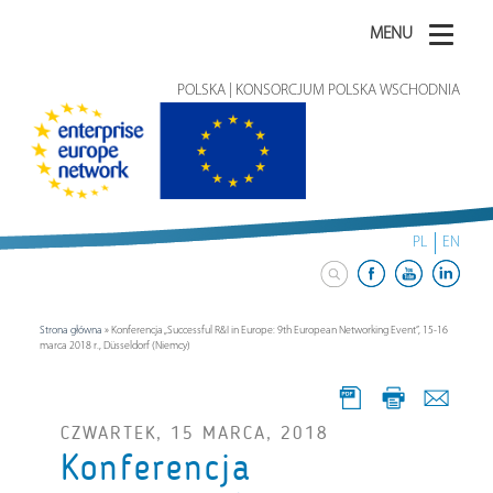
MENU
POLSKA | KONSORCJUM POLSKA WSCHODNIA
PL
EN
Strona główna
»
Konferencja „Successful R&I in Europe: 9th European Networking Event”, 15-16
marca 2018 r., Düsseldorf (Niemcy)
CZWARTEK, 15 MARCA, 2018
Konferencja