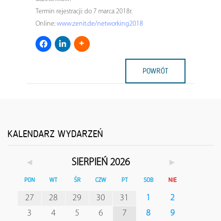
Termin rejestracji: do 7 marca 2018r.
Online:
www.zenit.de/networking2018
POWRÓT
KALENDARZ WYDARZEŃ
◄
►
SIERPIEŃ 2026
PON
WT
ŚR
CZW
PT
SOB
NIE
27
28
29
30
31
1
2
3
4
5
6
7
8
9