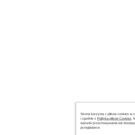
Strona korzysta z plikow cookies w ce
i zgodnie z
Polityka plikow Cookies
. 
warunki przechowywania lub dostepu
przegladarce.