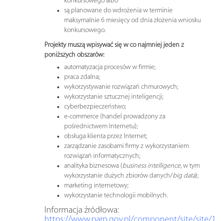
konkursowego albo
są planowane do wdrożenia w terminie
maksymalnie 6 miesięcy od dnia złożenia wniosku
konkursowego.
Projekty muszą wpisywać się w co najmniej jeden z
poniższych obszarów:
automatyzacja procesów w firmie;
praca zdalna;
wykorzystywanie rozwiązań chmurowych;
wykorzystanie sztucznej inteligencji;
cyberbezpieczeństwo;
e-commerce (handel prowadzony za
pośrednictwem Internetu);
obsługa klienta przez Internet;
zarządzanie zasobami firmy z wykorzystaniem
rozwiązań informatycznych;
analityka biznesowa (
business intelligence
, w tym
wykorzystanie dużych zbiorów danych/
big data
);
marketing internetowy;
wykorzystanie technologii mobilnych.
Informacja źródłowa:
https://www.parp.gov.pl/component/site/site/10