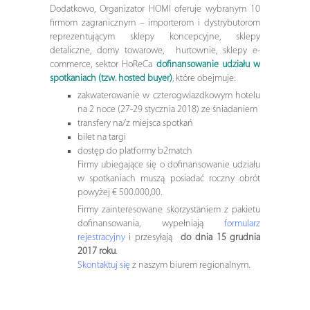
Dodatkowo, Organizator HOMI oferuje wybranym 10
firmom zagranicznym – importerom i dystrybutorom
reprezentującym sklepy koncepcyjne, sklepy
detaliczne, domy towarowe, hurtownie, sklepy e-
commerce, sektor HoReCa
dofinansowanie udziału w
spotkaniach (tzw. hosted buyer)
, które obejmuje:
zakwaterowanie w czterogwiazdkowym hotelu
na 2 noce (27-29 stycznia 2018) ze śniadaniem
transfery na/z miejsca spotkań
bilet na targi
dostęp do platformy b2match
Firmy ubiegające się o dofinansowanie udziału
w spotkaniach muszą posiadać roczny obrót
powyżej € 500.000,00.
Firmy zainteresowane skorzystaniem z pakietu
dofinansowania, wypełniają
formularz
rejestracyjny
i przesyłają
do dnia 15 grudnia
2017 roku
.
Skontaktuj się
z naszym biurem regionalnym.