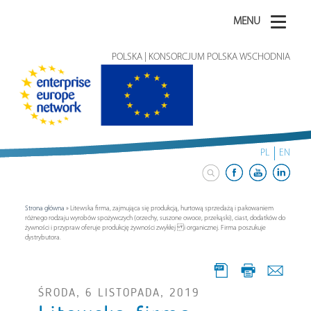
MENU
POLSKA | KONSORCJUM POLSKA WSCHODNIA
PL
EN
Strona główna
»
Litewska firma, zajmująca się produkcją, hurtową sprzedażą i pakowaniem
różnego rodzaju wyrobów spożywczych (orzechy, suszone owoce, przekąski), ciast, dodatków do
żywności i przypraw oferuje produkcję żywności zwykłej i organicznej. Firma poszukuje
dystrybutora.
ŚRODA, 6 LISTOPADA, 2019