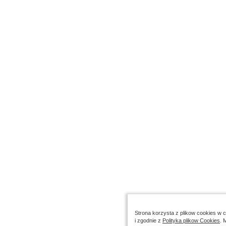
Strona korzysta z plikow cookies w ce
i zgodnie z
Polityka plikow Cookies
. 