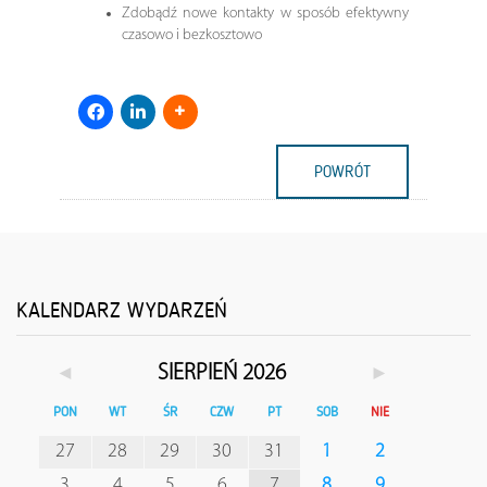
Zdobądź nowe kontakty w sposób efektywny
czasowo i bezkosztowo
POWRÓT
KALENDARZ WYDARZEŃ
◄
►
SIERPIEŃ 2026
PON
WT
ŚR
CZW
PT
SOB
NIE
27
28
29
30
31
1
2
3
4
5
6
7
8
9