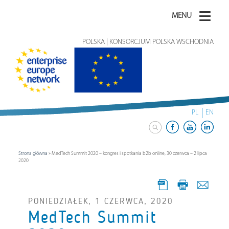
MENU
POLSKA | KONSORCJUM POLSKA WSCHODNIA
PL
EN
Strona główna
»
MedTech Summit 2020 – kongres i spotkania b2b online, 30 czerwca – 2 lipca
2020
PONIEDZIAŁEK, 1 CZERWCA, 2020
MedTech Summit