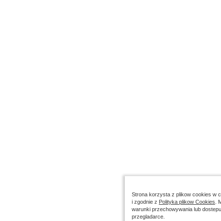
Strona korzysta z plikow cookies w ce
i zgodnie z
Polityka plikow Cookies
. 
warunki przechowywania lub dostepu
przegladarce.