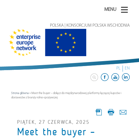
MENU
POLSKA | KONSORCJUM POLSKA WSCHODNIA
PL
EN
Strona główna
»
Meet the buyer – dołącz do międzynarodowej platformy łączącej kupców i
dostawców z branży rolno-spożywczej
PIĄTEK, 27 CZERWCA, 2025
Meet the buyer –