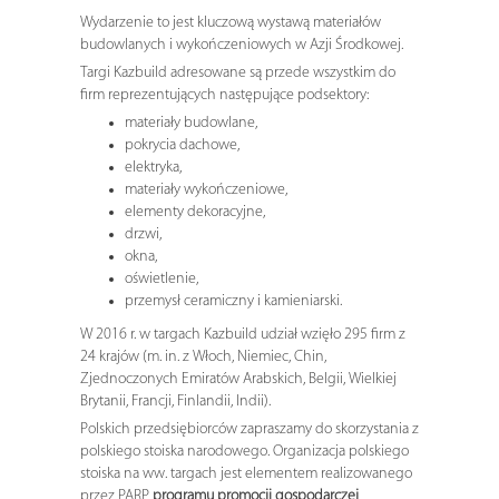
Wydarzenie to jest kluczową wystawą materiałów
budowlanych i wykończeniowych w Azji Środkowej.
Targi Kazbuild adresowane są przede wszystkim do
firm reprezentujących następujące podsektory:
materiały budowlane,
pokrycia dachowe,
elektryka,
materiały wykończeniowe,
elementy dekoracyjne,
drzwi,
okna,
oświetlenie,
przemysł ceramiczny i kamieniarski.
W 2016 r. w targach Kazbuild udział wzięło 295 firm z
24 krajów (m. in. z Włoch, Niemiec, Chin,
Zjednoczonych Emiratów Arabskich, Belgii, Wielkiej
Brytanii, Francji, Finlandii, Indii).
Polskich przedsiębiorców zapraszamy do skorzystania z
polskiego stoiska narodowego. Organizacja polskiego
stoiska na ww. targach jest elementem realizowanego
przez PARP
programu promocji gospodarczej