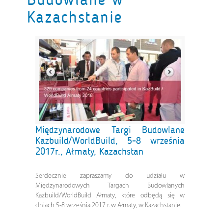
Kazachstanie
Międzynarodowe Targi Budowlane
Kazbuild/WorldBuild, 5-8 września
2017r., Ałmaty, Kazachstan
Serdecznie zapraszamy do udziału w
Międzynarodowych Targach Budowlanych
Kazbuild/WorldBuild Ałmaty, które odbędą się w
dniach 5-8 września 2017 r. w Ałmaty, w Kazachstanie.