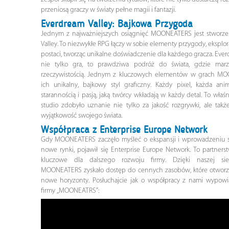
przeniosą graczy w światy pełne magii i fantazji.
Everdream Valley: Bajkowa Przygoda
Jednym z najważniejszych osiągnięć MOONEATERS jest stworze
Valley. To niezwykłe RPG łączy w sobie elementy przygody, eksplorac
postaci, tworząc unikalne doświadczenie dla każdego gracza. Ever
nie tylko gra, to prawdziwa podróż do świata, gdzie marze
rzeczywistością. Jednym z kluczowych elementów w grach MO
ich unikalny, bajkowy styl graficzny. Każdy pixel, każda an
starannością i pasją, jaką twórcy wkładają w każdy detal. To właś
studio zdobyło uznanie nie tylko za jakość rozgrywki, ale także
wyjątkowość swojego świata.
Współpraca z Enterprise Europe Network
Gdy MOONEATERS zaczęło myśleć o ekspansji i wprowadzeniu s
nowe rynki, pojawił się Enterprise Europe Network. To partnerst
kluczowe dla dalszego rozwoju firmy. Dzięki naszej sie
MOONEATERS zyskało dostęp do cennych zasobów, które otworz
nowe horyzonty. Posłuchajcie jak o współpracy z nami wypowi
firmy ,,MOONEATRS”: