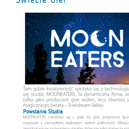
Tam gdzie kreatywność spotyka się z technologią
się studio MOONEATERS. Ta dynamiczna firma, za
tylko jako producent gier wideo, lecz również 
magicznego świata – Everdream Valley.
Powstanie Studia
MOONEATERS narodziło się z pasji do gier, pragnienia łąc
rozgrywki z niezwykłym, bajkowym stylem graficznym. Wkracz
zespół skupił się na tworzeniu tytułów, które nie tylko dostarczą roz