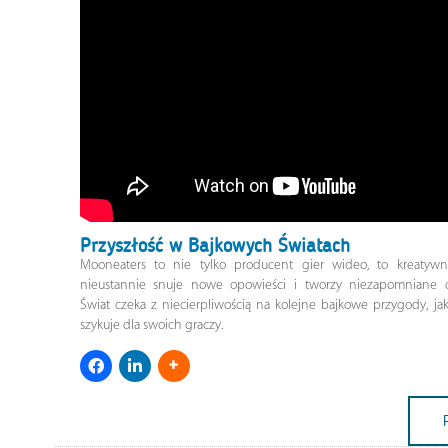
Przyszłość w Bajkowych Światach
Mooneaters to nie tylko producent gier wideo, to kreatywna
nieustannie snuje nowe opowieści i tworzy niezapomniane d
Świat czeka z niecierpliwością na kolejne bajkowe przygody, ja
szykuje dla swoich graczy.