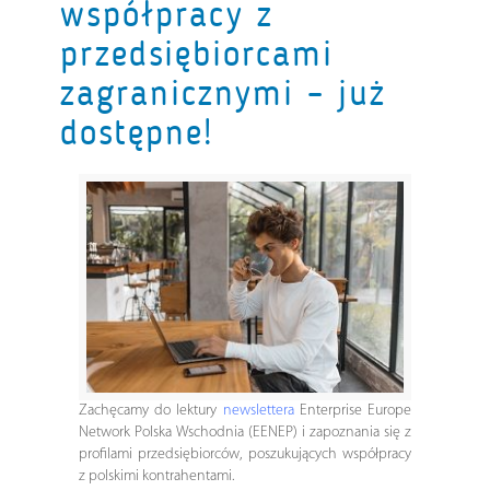
współpracy z
przedsiębiorcami
zagranicznymi – już
dostępne!
Zachęcamy do lektury
newslettera
Enterprise Europe
Network Polska Wschodnia (EENEP) i zapoznania się z
profilami przedsiębiorców, poszukujących współpracy
z polskimi kontrahentami.