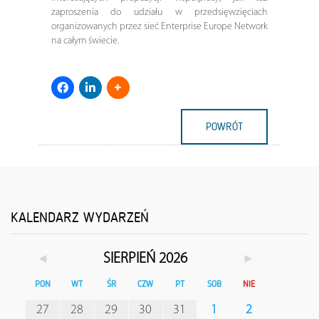
zaproszenia do udziału w przedsięwzięciach
organizowanych przez sieć Enterprise Europe Network
na całym świecie.
POWRÓT
KALENDARZ WYDARZEŃ
◄
►
SIERPIEŃ 2026
PON
WT
ŚR
CZW
PT
SOB
NIE
27
28
29
30
31
1
2