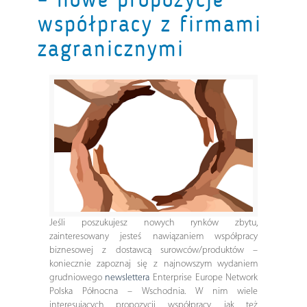
współpracy z firmami
zagranicznymi
Jeśli poszukujesz nowych rynków zbytu,
zainteresowany jesteś nawiązaniem współpracy
biznesowej z dostawcą surowców/produktów –
koniecznie zapoznaj się z najnowszym wydaniem
grudniowego
newslettera
Enterprise Europe Network
Polska Północna – Wschodnia. W nim wiele
interesujących propozycji współpracy, jak też