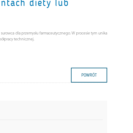
ntach diety lub
 surowca dla przemysłu farmaceutycznego. W procesie tym unika
półpracy technicznej.
POWRÓT