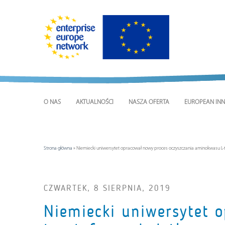
O NAS
AKTUALNOŚCI
NASZA OFERTA
EUROPEAN INN
Strona główna
»
Niemiecki uniwersytet opracował nowy proces oczyszczania aminokwasu L-
CZWARTEK, 8 SIERPNIA, 2019
Niemiecki uniwersytet 