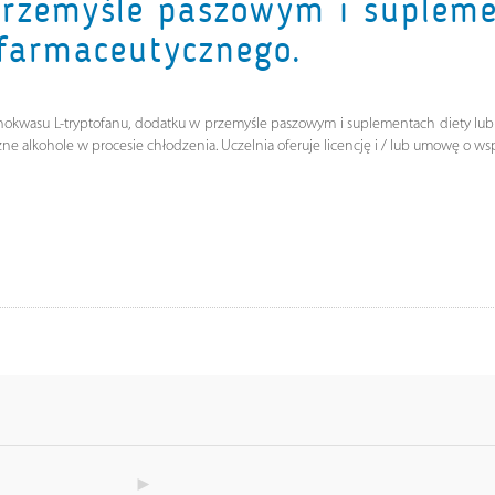
przemyśle paszowym i supleme
farmaceutycznego.
nokwasu L-tryptofanu, dodatku w przemyśle paszowym i suplementach diety lub
czne alkohole w procesie chłodzenia. Uczelnia oferuje licencję i / lub umowę o ws
►