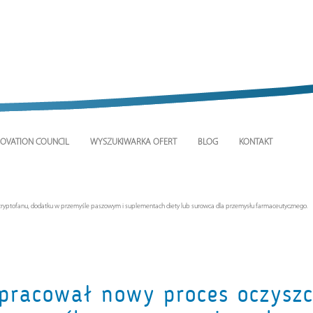
OVATION COUNCIL
WYSZUKIWARKA OFERT
BLOG
KONTAKT
tryptofanu, dodatku w przemyśle paszowym i suplementach diety lub surowca dla przemysłu farmaceutycznego.
opracował nowy proces oczysz