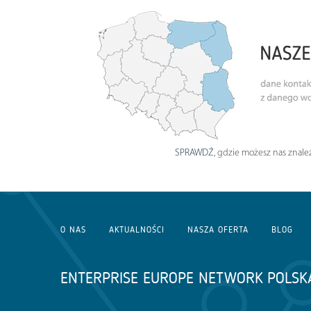
SPRAWDŹ
, gdzie możesz nas znaleź
O NAS
AKTUALNOŚCI
NASZA OFERTA
BLOG
ENTERPRISE EUROPE NETWORK POLSK