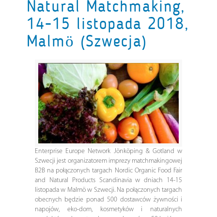
Natural Matchmaking,
14-15 listopada 2018,
Malmö (Szwecja)
Enterprise Europe Network Jönköping & Gotland w
Szwecji jest organizatorem imprezy matchmakingowej
B2B na połączonych targach Nordic Organic Food Fair
and Natural Products Scandinavia w dniach 14-15
listopada w Malmö w Szwecji. Na połączonych targach
obecnych będzie ponad 500 dostawców żywności i
napojów, eko-dom, kosmetyków i naturalnych