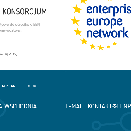
ć najbliżej
KONTAKT
RODO
A WSCHODNIA
E-MAIL:
KONTAKT@EENP