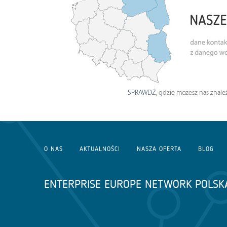
SPRAWDŹ
, gdzie możesz nas znaleź
O NAS
AKTUALNOŚCI
NASZA OFERTA
BLOG
ENTERPRISE EUROPE NETWORK POLSK