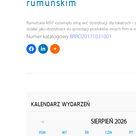
rumuńskim
Rumuńskie MŚP rozwinęło silną sieć dystrybucji dla lokalnych
działać jako dystrybutor do sprzedaży produktów innych firm w
Numer katalogowy
BRRO20171031001
KALENDARZ WYDARZEŃ
◄
SIERPIEŃ 2026
PON
WT
ŚR
CZW
PT