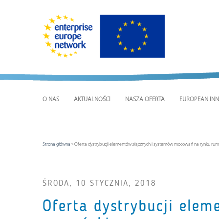
O NAS
AKTUALNOŚCI
NASZA OFERTA
EUROPEAN INN
Strona główna
»
Oferta dystrybucji elementów złącznych i systemów mocowań na rynku ru
ŚRODA, 10 STYCZNIA, 2018
Oferta dystrybucji ele