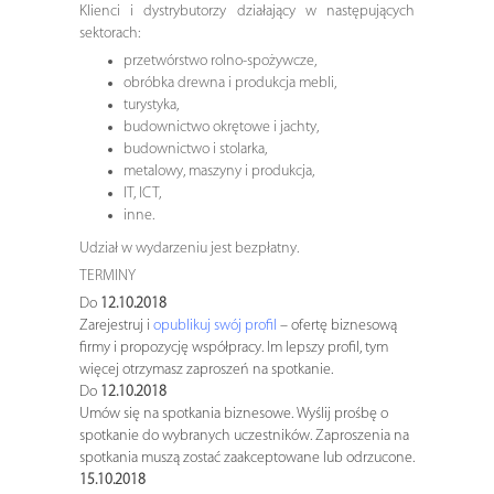
Klienci i dystrybutorzy działający w następujących
sektorach:
przetwórstwo rolno-spożywcze,
obróbka drewna i produkcja mebli,
turystyka,
budownictwo okrętowe i jachty,
budownictwo i stolarka,
metalowy, maszyny i produkcja,
IT, ICT,
inne.
Udział w wydarzeniu jest bezpłatny.
TERMINY
Do
12.10.2018
Zarejestruj i
opublikuj swój profil
– ofertę biznesową
firmy i propozycję współpracy. Im lepszy profil, tym
więcej otrzymasz zaproszeń na spotkanie.
Do
12.10.2018
Umów się na spotkania biznesowe. Wyślij prośbę o
spotkanie do wybranych uczestników. Zaproszenia na
spotkania muszą zostać zaakceptowane lub odrzucone.
15.10.2018