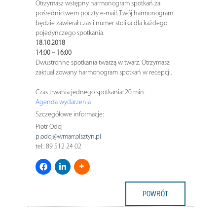
Otrzymasz wstępny harmonogram spotkań za
pośrednictwem poczty e-mail. Twój harmonogram
będzie zawierał czas i numer stolika dla każdego
pojedynczego spotkania.
18.10.2018
14:00 – 16:00
Dwustronne spotkania twarzą w twarz. Otrzymasz
zaktualizowany harmonogram spotkań w recepcji.
Czas trwania jednego spotkania: 20 min.
Agenda wydarzenia
Szczegółowe informacje:
Piotr Odoj
p.odoj@wmarr.olsztyn.pl
tel.: 89 512 24 02
POWRÓT