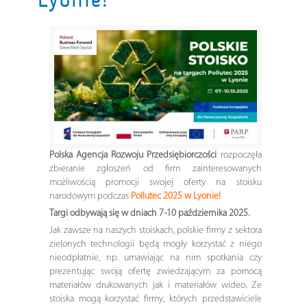
Polska Agencja Rozwoju Przedsiębiorczości
rozpoczęła
zbieranie zgłoszeń od firm zainteresowanych
możliwością promocji swojej oferty na stoisku
narodowym podczas
Pollutec 2025 w Lyonie!
Targi odbywają się w dniach 7-10 października 2025.
Jak zawsze na naszych stoiskach, polskie firmy z sektora
zielonych technologii będą mogły korzystać z niego
nieodpłatnie, np. umawiając na nim spotkania czy
prezentując swoją ofertę zwiedzającym za pomocą
materiałów drukowanych jak i materiałów wideo. Ze
stoiska mogą korzystać firmy, których przedstawiciele