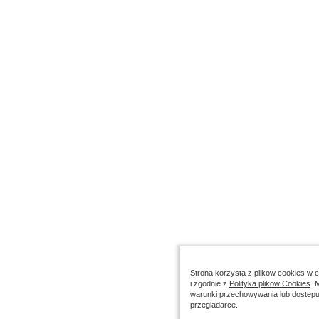
Strona korzysta z plikow cookies w ce
i zgodnie z
Polityka plikow Cookies
. 
warunki przechowywania lub dostepu
przegladarce.