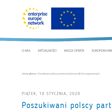
O NAS
AKTUALNOŚCI
NASZA OFERTA
EUROPEAN INN
Strona główna
»
Poszukiwani polscy partnerzy biznesowi dla firm zagranicznych.
PIĄTEK, 10 STYCZNIA, 2020
Poszukiwani polscy part