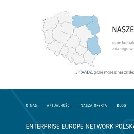
SPRAWDŹ
, gdzie możesz nas znaleź
O NAS
AKTUALNOŚCI
NASZA OFERTA
BLOG
ENTERPRISE EUROPE NETWORK POLSK