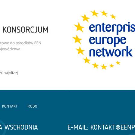
ć najbliżej
KONTAKT
RODO
A WSCHODNIA
E-MAIL:
KONTAKT@EENP