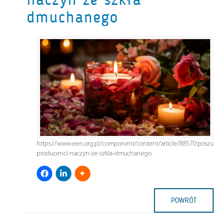
dmuchanego
https://www.een.org.pl/component/content/article/88570:poszuki
producenci-naczyn-ze-szkla-dmuchanego
POWRÓT