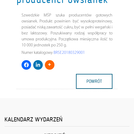
Szwedzkie MŚP szuka producentów gotowych
owsianek. Produkt powinien być wysokoproteinowy,
posiadać niską zawartość cukru, być w pełni wegański i
bez laktozowy. Poszukiwany rodzaj współpracy to
umowa produkcyjna. Początkowa miesięczna ilość to
10 000 jednostek po 250 g.
Numer katalogowy
BRSE20180329001
POWRÓT
KALENDARZ WYDARZEŃ