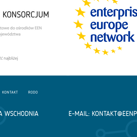
ć najbliżej
KONTAKT
RODO
A WSCHODNIA
E-MAIL:
KONTAKT@EENP