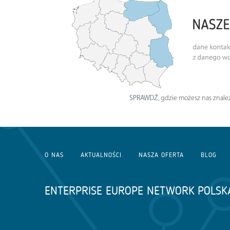
SPRAWDŹ
, gdzie możesz nas znaleź
O NAS
AKTUALNOŚCI
NASZA OFERTA
BLOG
ENTERPRISE EUROPE NETWORK POLSK