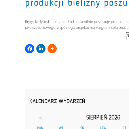
produkcji bielizny posz
Brytyjski dystrybutor i przedsiębiorca pilnie poszukuje produce
jako część nowego, wspólnego projektu mającego na celu produkc
N
KALENDARZ WYDARZEŃ
◄
SIERPIEŃ 2026
PON
WT
ŚR
CZW
PT