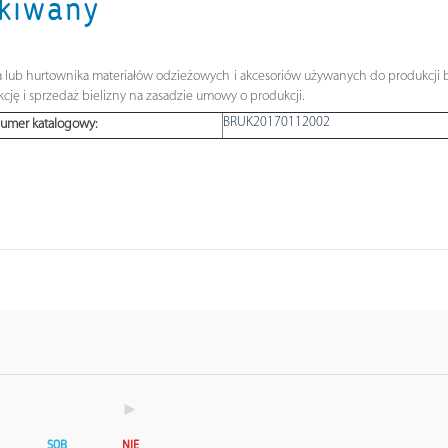
ukiwany
nta lub hurtownika materiałów odzieżowych i akcesoriów używanych do produkcji 
ję i sprzedaż bielizny na zasadzie umowy o produkcji.
BRUK20170112002
umer katalogowy:
►
SOB
NIE