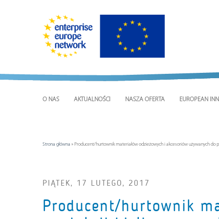
O NAS
AKTUALNOŚCI
NASZA OFERTA
EUROPEAN INN
Strona główna
»
Producent/hurtownik materiałów odzieżowych i akcesoriów używanych do pr
PIĄTEK, 17 LUTEGO, 2017
Producent/hurtownik ma