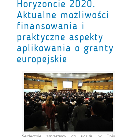
Horyzoncie 2020.
Aktualne możliwości
finansowania i
praktyczne aspekty
aplikowania o granty
europejskie
Serdecznie zapraszamy do udziału w Dniu