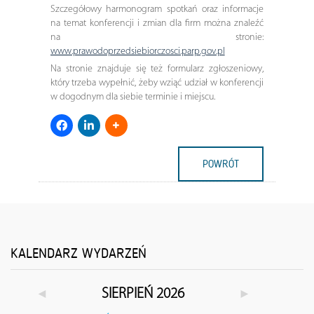
Szczegółowy harmonogram spotkań oraz informacje
na temat konferencji i zmian dla firm można znaleźć
na stronie:
www.prawodoprzedsiebiorczosci.parp.gov.pl
Na stronie znajduje się też formularz zgłoszeniowy,
który trzeba wypełnić, żeby wziąć udział w konferencji
w dogodnym dla siebie terminie i miejscu.
POWRÓT
KALENDARZ WYDARZEŃ
◄
►
SIERPIEŃ 2026