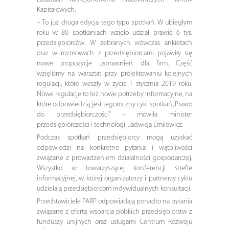
Kapitałowych.
– To już druga edycja tego typu spotkań. W ubiegłym
roku w 80 spotkaniach wzięło udział prawie 6 tys.
przedsiębiorców. W zebranych wówczas ankietach
oraz w rozmowach z przedsiębiorcami pojawiły się
nowe propozycje usprawnień dla firm. Część
wzięliśmy na warsztat przy projektowaniu kolejnych
regulacji, które weszły w życie 1 stycznia 2019 roku.
Nowe regulacje to też nowe potrzeby informacyjne, na
które odpowiedzią jest tegoroczny cykl spotkań „Prawo
do przedsiębiorczości” – mówiła minister
przedsiębiorczości i technologii Jadwiga Emilewicz.
Podczas spotkań przedsiębiorcy mogą uzyskać
odpowiedzi na konkretne pytania i wątpliwości
związane z prowadzeniem działalności gospodarczej.
Wszystko w towarzyszącej konferencji strefie
informacyjnej, w której organizatorzy i partnerzy cyklu
udzielają przedsiębiorcom indywidualnych konsultacji.
Przedstawiciele PARP odpowiadają ponadto na pytania
związane z ofertą wsparcia polskich przedsiębiorstw z
funduszy unijnych oraz usługami Centrum Rozwoju