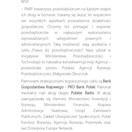
MŚP.
– PARP towarzyszy przedsiębiorcom na każdym etapie
ich drogi w biznesie. Staramy się służyć im wsparciem
we wszystkich aspektach prowadzenia działalności
gospodarczej. Chcemy też pomagać i wspierać
przedsiębiorców w najlepszym wykorzystaniu
wprowadzanych udogodnień prawnych i
administracyjnych. Taką możliwość dają spotkania z
cyklu „Prawo do przedsiębiorczości”. Nasz udział w
inicjatywie Ministerstwa Przedsiębiorczości i
Technologii to naturalna konsekwencja misji Agencji –
powiedziała prezes Polskiej Agencji Rozwoju
Przedsiębiorczości, Małgorzata Oleszczuk.
Partnerami strategicznymi tegorocznego cyklu są
Bank
Gospodarstwa Krajowego
i
PKO Bank Polski
. Patronat
medialny nad akcją objęło
Polskie Radio
. W akcję
zaangażowały się również: Ministerstwo Inwestycji i
Rozwoju, Ministerstwo Finansów, Krajowa
Administracja Skarbowa, Urząd Zamówień
Publicznych, Zakład Ubezpieczeń Społecznych, Polski
Fundusz Rozwoju, Agencja Rozwoju Przemysłu oraz
sieć Enterprise Europe Network.