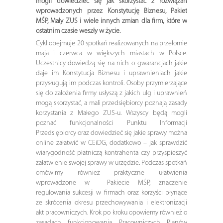
mogli dowiedzieć się jak skorzystać z rozwiązań
wprowadzonych przez Konstytucję Biznesu, Pakiet
MŚP, Mały ZUS i wiele innych zmian dla firm, które w
ostatnim czasie weszły w życie.
Cykl obejmuje 20 spotkań realizowanych na przełomie
maja i czerwca w większych miastach w Polsce.
Uczestnicy dowiedzą się na nich o gwarancjach jakie
daje im Konstytucja Biznesu i uprawnieniach jakie
przysługują im podczas kontroli. Osoby przymierzające
się do założenia firmy usłyszą z jakich ulg i uprawnień
mogą skorzystać, a mali przedsiębiorcy poznają zasady
korzystania z Małego ZUS-u. Wszyscy będą mogli
poznać funkcjonalności Punktu Informacji
Przedsiębiorcy oraz dowiedzieć się jakie sprawy można
online załatwić w CEiDG, dodatkowo – jak sprawdzić
wiarygodność płatniczą kontrahenta czy przyspieszyć
załatwienie swojej sprawy w urzędzie. Podczas spotkań
omówimy również praktyczne ułatwienia
wprowadzone w Pakiecie MŚP, znaczenie
regulowania sukcesji w firmach oraz korzyści płynące
ze skrócenia okresu przechowywania i elektronizacji
akt pracowniczych. Krok po kroku opowiemy również o
zasadach funkcjonowania Pracowniczych Planów