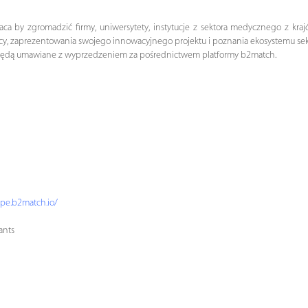
a by zgromadzić firmy, uniwersytety, instytucje z sektora medycznego z kra
racy, zaprezentowania swojego innowacyjnego projektu i poznania ekosystemu s
 i będą umawiane z wyprzedzeniem za pośrednictwem platformy b2match.
pe.b2match.io/
ants