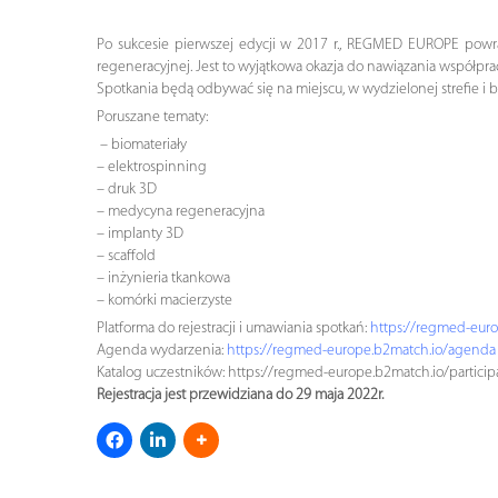
Po sukcesie pierwszej edycji w 2017 r., REGMED EUROPE powrac
regeneracyjnej. Jest to wyjątkowa okazja do nawiązania współp
Spotkania będą odbywać się na miejscu, w wydzielonej strefie
Poruszane tematy:
– biomateriały
– elektrospinning
– druk 3D
– medycyna regeneracyjna
– implanty 3D
– scaffold
– inżynieria tkankowa
– komórki macierzyste
Platforma do rejestracji i umawiania spotkań:
https://regmed-euro
Agenda wydarzenia:
https://regmed-europe.b2match.io/agenda
Katalog uczestników: https://regmed-europe.b2match.io/particip
Rejestracja jest przewidziana do 29 maja 2022r.