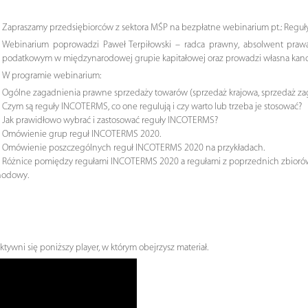
Zapraszamy przedsiębiorców z sektora MŚP na bezpłatne webinarium pt.: Reguły
Webinarium poprowadzi Paweł Terpiłowski – radca prawny, absolwent praw
podatkowym w międzynarodowej grupie kapitałowej oraz prowadzi własna kanc
W programie webinarium:
Ogólne zagadnienia prawne sprzedaży towarów (sprzedaż krajowa, sprzedaż za
Czym są reguły INCOTERMS, co one regulują i czy warto lub trzeba je stosować?
Jak prawidłowo wybrać i zastosować reguły INCOTERMS?
Omówienie grup reguł INCOTERMS 2020.
Omówienie poszczególnych reguł INCOTERMS 2020 na przykładach.
Różnice pomiędzy regułami INCOTERMS 2020 a regułami z poprzednich zbioró
hodowy.
aktywni się poniższy player, w którym obejrzysz materiał.