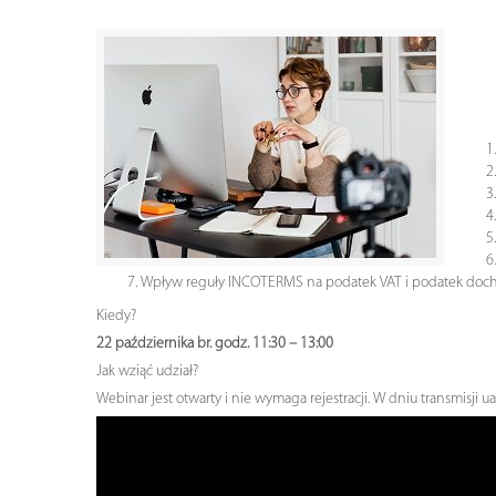
Wpływ reguły INCOTERMS na podatek VAT i podatek doc
Kiedy?
22 października br. godz. 11:30 – 13:00
Jak wziąć udział?
Webinar jest otwarty i nie wymaga rejestracji. W dniu transmisji u