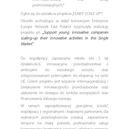
proinnowacyjnych?
Zgłoś się do udziału w projekcie „EENEP SCALE UP”!
Ośrodki wchodzące w skład konsorcjum Enterprise
Europe Network East Poland rozpoczęły realizację
projektu pt
.
„Support young innovative companies
scaling-up their innovative activities in the Single
Market”.
Do współpracy zapraszamy młode (do 5 lat
działalności), innowacyjne przedsiębiorstwa z
ambicjami do wysokiego wzrostu oraz
zdiagnozowanym potencjałem do ekspansji na rynki
UE. Celem projektu jest wsparcie internacjonalizacji i
zwiększenie innowacyjności przedsiębiorstw oraz
ułatwienie im dostępu do rynków europejskich oraz
finansowania dalszego rozwoju.
W ramach zaprojektowanej „specjalnej ścieżki”,
współpracy z regionalnymi i krajowymi partnerami, dla
wybranych przedsiębiorców zostaną zapewnione,
skrojone na miarę potrzeb, profesjonalne usługi