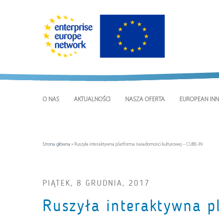
O NAS
AKTUALNOŚCI
NASZA OFERTA
EUROPEAN INN
Strona główna
»
Ruszyła interaktywna platforma świadomości kulturowej – CUBE-IN
PIĄTEK, 8 GRUDNIA, 2017
Ruszyła interaktywna p