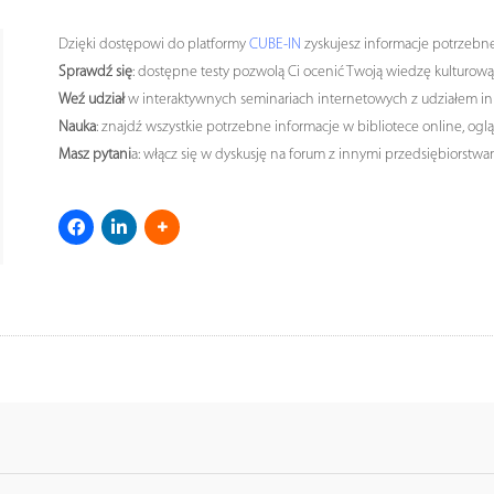
Dzięki dostępowi do platformy
CUBE-IN
zyskujesz informacje potrzebn
Sprawdź się
: dostępne testy pozwolą Ci ocenić Twoją wiedzę kulturową
Weź udział
w interaktywnych seminariach internetowych z udziałem inn
Nauka
: znajdź wszystkie potrzebne informacje w bibliotece online, ogl
Masz pytani
a: włącz się w dyskusję na forum z innymi przedsiębiorstwa