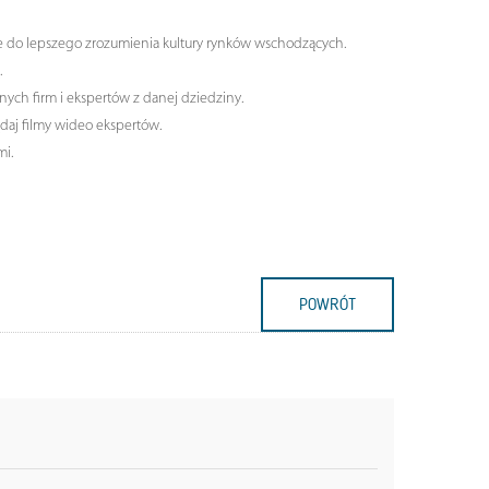
e do lepszego zrozumienia kultury rynków wschodzących.
.
ych firm i ekspertów z danej dziedziny.
ądaj filmy wideo ekspertów.
mi.
POWRÓT