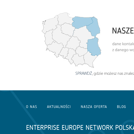
SPRAWDŹ
, gdzie możesz nas znaleź
O NAS
AKTUALNOŚCI
NASZA OFERTA
BLOG
ENTERPRISE EUROPE NETWORK POLSK