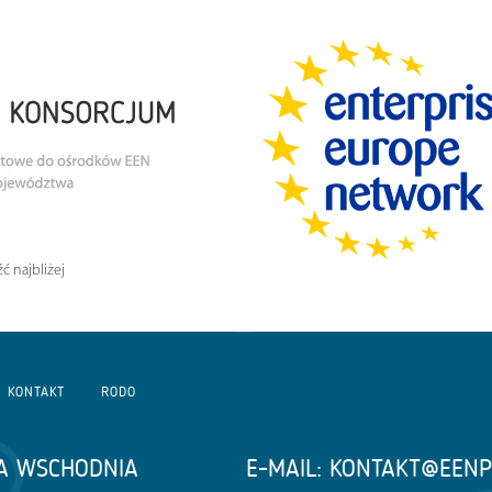
ć najbliżej
KONTAKT
RODO
A WSCHODNIA
E-MAIL:
KONTAKT@EENP